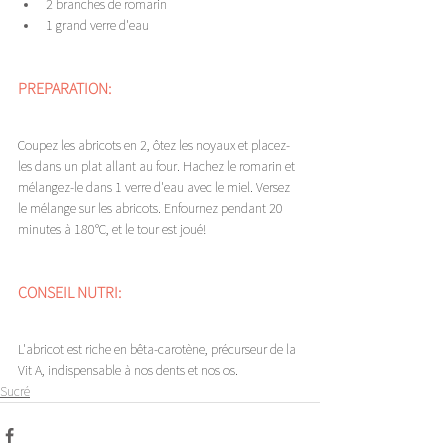
2 branches de romarin⁣
1 grand verre d'eau ⁣
PREPARATION:
Coupez les abricots en 2, ôtez les noyaux et placez-
les dans un plat allant au four. Hachez le romarin et 
mélangez-le dans 1 verre d'eau avec le miel. Versez 
le mélange sur les abricots. Enfournez pendant 20 
minutes à 180°C, et le tour est joué!
CONSEIL NUTRI:
L'abricot est riche en bêta-carotène, précurseur de la 
Vit A, indispensable à nos dents et nos os.
Sucré