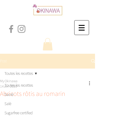
Post
Toutes les recettes
My Okinawa
Toutes les recettes
14 avr. 2020
Abricots rôtis au romarin
Sucré
Salé
Sugarfree certified