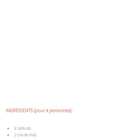
INGREDIENTS (pour 4 personnes): 
8 abricots ⁣
2 càs de miel ⁣