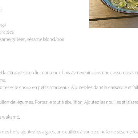
e 
rga
dratées
ésame grillées, sésame blond/noir
 et la citronnelle en fin morceaux. Laissez revenir dans une casserole ave
ma. 
ttes et le choux en petits morceaux. Ajoutez-les dans la casserole et fai
illon de légumes. Portez le tout à ébullition. Ajoutez les nouilles et laisse
es wakamé. 
 des bols, ajoutez les algues, une cuillère à soupe d'huile de sésame to