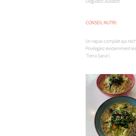
Dégustez aussitôt!
CONSEIL NUTRI: 
Un repas complet qui récha
Privilégiez évidemment les
'Terra Sana').