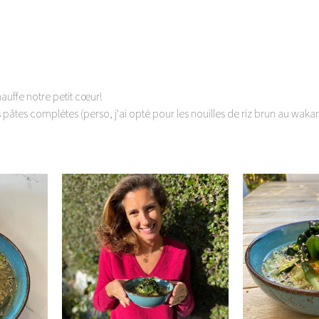
uffe notre petit cœur! 
 pâtes complètes (perso, j'ai opté pour les nouilles de riz brun au wak