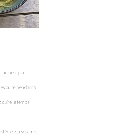
c un petit peu 
tes cuire pendant 5 
z cuire le temps 
astée et du sésame. 