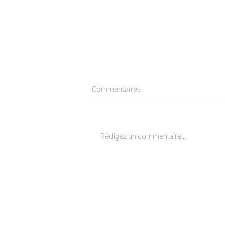
Commentaires
Rédigez un commentaire...
Tartare de chou-rave, pomme &
avocat, Aïoli à la pomme