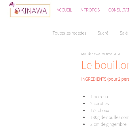
ACCUEIL
A PROPOS
CONSULTA
Toutes les recettes
Sucré
Salé
My Okinawa
28 nov. 2020
Le bouillo
INGREDIENTS (pour 2 pers
1 poireau
2 carottes
1/2 choux
180g de nouilles com
2 cm de gingembre 