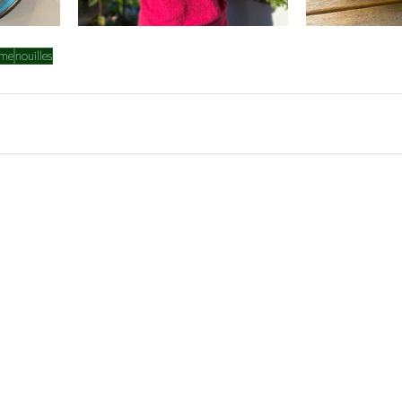
ame
nouilles