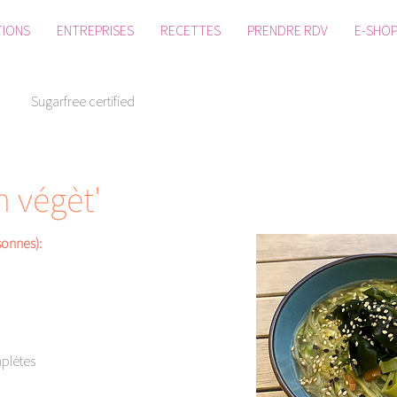
TIONS
ENTREPRISES
RECETTES
PRENDRE RDV
E-SHO
Sugarfree certified
n végèt'
onnes): 
plètes