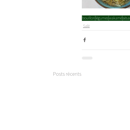
bouillon
légumes
wakamé
sés
Salé
Posts récents