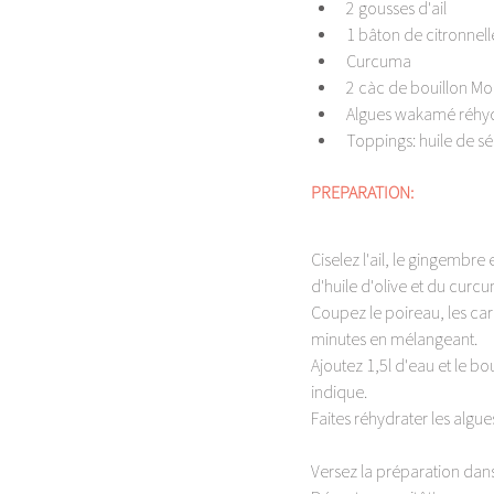
2 gousses d'ail 
1 bâton de citronnell
Curcuma 
2 càc de bouillon Mo
Algues wakamé réhy
Toppings: huile de s
PREPARATION: 
Ciselez l'ail, le gingembre
d'huile d'olive et du curcu
Coupez le poireau, les caro
minutes en mélangeant. 
Ajoutez 1,5l d'eau et le bou
indique. 
Faites réhydrater les algu
Versez la préparation dans