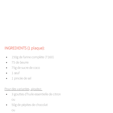
INGREDIENTS (1 plaque): 
150g de farine complète (T160)
75 de beurre 
75g de sucre de coco
1 œuf 
1 pincée de sel 
Pour des variantes, ajoutez: 
3 gouttes d’huile essentielle de citron 
ou 
50g de pépites de chocolat 
ou 