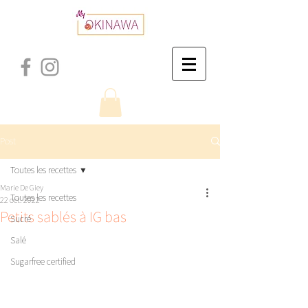
Post
Toutes les recettes
Marie De Giey
Toutes les recettes
22 oct. 2022
Petits sablés à IG bas
Sucré
Salé
Sugarfree certified