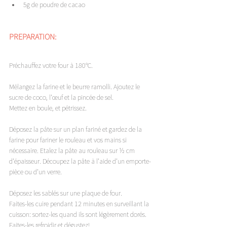
5g de poudre de cacao
PREPARATION: 
Préchauffez votre four à 180°C. 
Mélangez la farine et le beurre ramolli. Ajoutez le 
sucre de coco, l’œuf et la pincée de sel. 
Mettez en boule, et pétrissez. 
Déposez la pâte sur un plan fariné et gardez de la 
farine pour fariner le rouleau et vos mains si 
nécessaire. Etalez la pâte au rouleau sur ½ cm 
d’épaisseur. Découpez la pâte à l’aide d’un emporte-
pièce ou d’un verre.
Déposez les sablés sur une plaque de four. 
Faites-les cuire pendant 12 minutes en surveillant la 
cuisson: sortez-les quand ils sont légèrement dorés. 
Faites-les refroidir et dégustez!