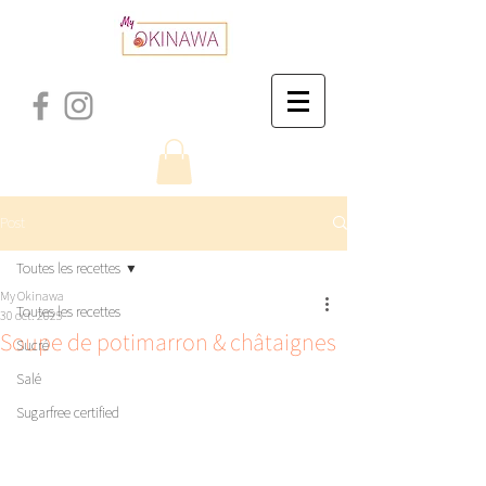
Post
Toutes les recettes
My Okinawa
Toutes les recettes
30 oct. 2025
Soupe de potimarron & châtaignes
Sucré
Salé
Sugarfree certified