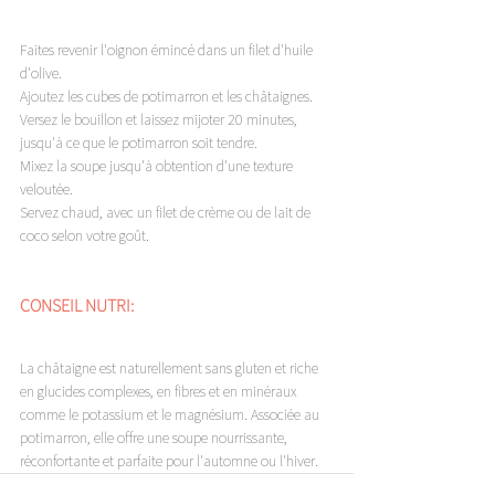
Faites revenir l'oignon émincé dans un filet d'huile 
d'olive. 
Ajoutez les cubes de potimarron et les châtaignes. 
Versez le bouillon et laissez mijoter 20 minutes, 
jusqu'à ce que le potimarron soit tendre. 
Mixez la soupe jusqu'à obtention d'une texture 
veloutée. 
Servez chaud, avec un filet de crème ou de lait de 
coco selon votre goût. 
CONSEIL NUTRI: 
La châtaigne est naturellement sans gluten et riche 
en glucides complexes, en fibres et en minéraux 
comme le potassium et le magnésium. Associée au 
potimarron, elle offre une soupe nourrissante, 
réconfortante et parfaite pour l'automne ou l'hiver. 