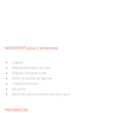
INGREDIENTS (pour 2 personnes): 
1 oignon
500g de potimarron en cube 
200g de châtaignes cuites 
800ml de bouillon de légumes 
1 filet d'huile d'olive 
Sel, poivre
Optionnel: crème ou lait de coco pour servir 
PREPARATION: 