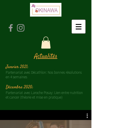
Actualités
Janvier 2021:
Partenariat avec Décathlon: Nos bonnes résolutions
en 4 semaines
Décembre 2020:
Partenariat avec Laroche Posay: Lien entre nutrition
et cancer (théorie et mise en pratique)