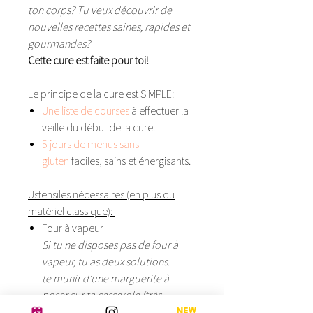
ton corps? Tu veux découvrir de
nouvelles recettes saines, rapides et
gourmandes?
Cette cure est faite pour toi!
Le principe de la cure est SIMPLE:
Une liste de courses
à effectuer la
veille du début de la cure.
5 jours de menus sans
gluten
faciles, sains et énergisants.
Ustensiles nécessaires (en plus du
matériel classique):
Four à vapeur
Si tu ne disposes pas de four à
vapeur, tu as deux solutions:
te munir d’une marguerite à
poser sur ta casserole (très
pratique!) ou simplement cuire à