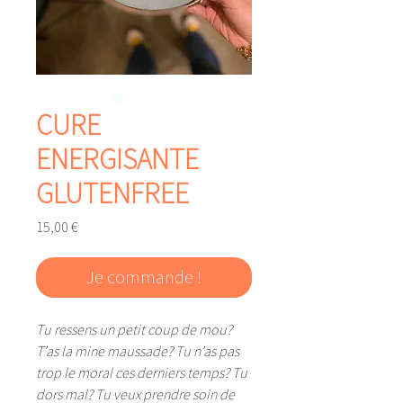
CURE
ENERGISANTE
GLUTENFREE
Prix
15,00 €
Je commande !
Tu ressens un petit coup de mou?
T’as la mine maussade? Tu n’as pas
trop le moral ces derniers temps? Tu
dors mal? Tu veux prendre soin de