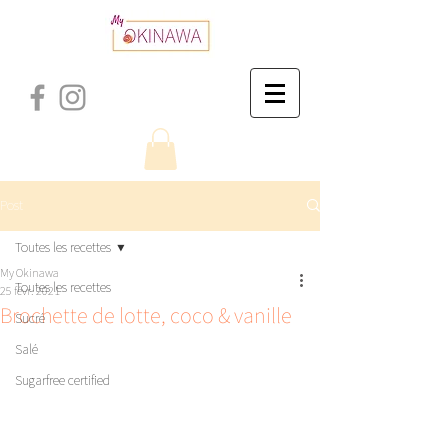
Post
Toutes les recettes
My Okinawa
Toutes les recettes
25 févr. 2021
Brochette de lotte, coco & vanille
Sucré
Salé
Sugarfree certified