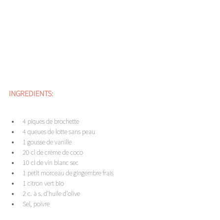
INGREDIENTS:
4 piques de brochette
4 queues de lotte sans peau
1 gousse de vanille
20 cl de crème de coco
10 cl de vin blanc sec
1 petit morceau de gingembre frais
1 citron vert bio
2 c. à s. d’huile d’olive
Sel, poivre