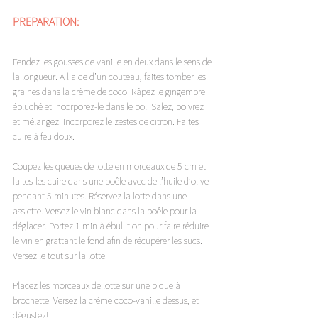
PREPARATION: 
Fendez les gousses de vanille en deux dans le sens de 
la longueur. A l’aide d’un couteau, faites tomber les 
graines dans la crème de coco. Râpez le gingembre 
épluché et incorporez-le dans le bol. Salez, poivrez 
et mélangez. Incorporez le zestes de citron. Faites 
cuire à feu doux.
Coupez les queues de lotte en morceaux de 5 cm et 
faites-les cuire dans une poêle avec de l’huile d’olive 
pendant 5 minutes. Réservez la lotte dans une 
assiette. Versez le vin blanc dans la poêle pour la 
déglacer. Portez 1 min à ébullition pour faire réduire 
le vin en grattant le fond afin de récupérer les sucs. 
Versez le tout sur la lotte.
Placez les morceaux de lotte sur une pique à 
brochette. Versez la crème coco-vanille dessus, et 
dégustez!