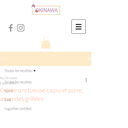
Post
Toutes les recettes
My Okinawa
Toutes les recettes
6 sept. 2020
Crème onctueuse cajou et poire,
Sucré
amandes grillées
Salé
Sugarfree certified