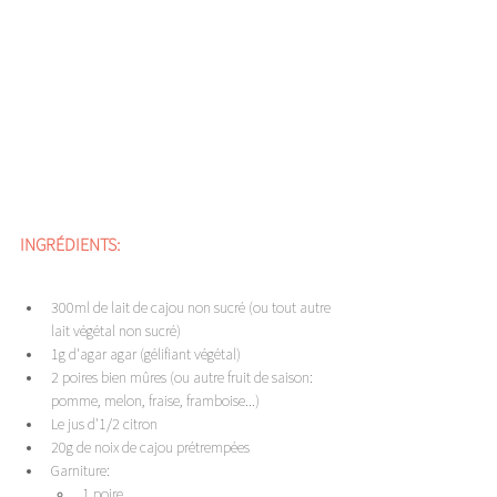
INGRÉDIENTS: 
300ml de lait de cajou non sucré (ou tout autre 
lait végétal non sucré)
1g d'agar agar (gélifiant végétal)
2 poires bien mûres (ou autre fruit de saison: 
pomme, melon, fraise, framboise...)
Le jus d'1/2 citron
20g de noix de cajou prétrempées
Garniture: 
1 poire