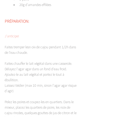
20g d'amandes effilées
PRÉPARATION: 
J'anticipe! 
Faites tremper lesn oix de cajou pendant 1/2h dans 
de l'eau chaude. 
Faites chauffer le lait végétal dans une casserole. 
Délayez l'agar agar dans un fond d'eau froid. 
Ajoutez-le au lait végétal et portez le tout à 
ébullition. 
Laissez tiédier (max 10 min, sinon l'agar agar risque 
d'agir)
Pelez les poires et coupez-les en quartiers. Dans le 
mixeur, placez les quartiers de poire, les noix de 
cajou rincées, quelques gouttes de jus de citron et le 