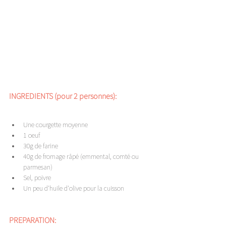
INGREDIENTS (pour 2 personnes): 
Une courgette moyenne
1 oeuf
30g de farine 
40g de fromage râpé (emmental, comté ou 
parmesan) 
Sel, poivre
Un peu d'huile d'olive pour la cuisson
PREPARATION: 