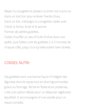
Râpez la courgette et pressez-la entre vos mains ou 
dans un torchon pour enlever l'excès d'eau. 
Dans un bol, mélangez la courgettes râpée avec 
l'oeuf, la farine, le sel et le poivre. 
Formez de petites galettes. 
Faites chauffer un peu d'huile d'olive dans une 
poêle, puis faites cuire les galettes 2 à 3 minutes de 
chaque côté, jusqu'à ce qu'elles soient bien dorées. 
CONSEIL NUTRI: 
Ces galettes sont une bonne façon d'intégrer des 
légumes dans le repas tout en étant gourmandes 
grâce au fromage. Riche en fibres et en protéines, 
c'est une option idéale pour un déjeuner végétarien 
équilibré. A accompagner d'une salade pour un 
repas complet. 