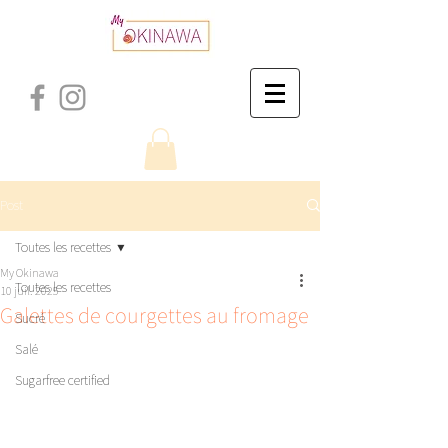
Post
Toutes les recettes
My Okinawa
Toutes les recettes
10 juil. 2025
Galettes de courgettes au fromage
Sucré
Salé
Sugarfree certified