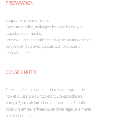
PREPARATION: 
Coupez les raisins en deux. 
Dans un saladier, mélangez-les avec les noix, le 
roquefort et la mâche. 
Arrosez d'un filet d'huile de noix juste avant de servir. 
Servez bien frais avec du pain complet pour un 
repas équilibré. 
CONSEIL NUTRI: 
Cette salade allie douceur du raisin, croquant des 
noix et puissance du roquefort. Elle est riche en 
oméga-3, en calcium et en antioxydants. Parfaite 
pour une entrée raffinée ou un dîner léger, elle marie 
plaisir et équilibre