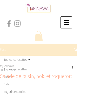
Post
Toutes les recettes
My Okinawa
Toutes les recettes
18 sept. 2025
Salade de raisin, noix et roquefort
Sucré
Salé
Sugarfree certified