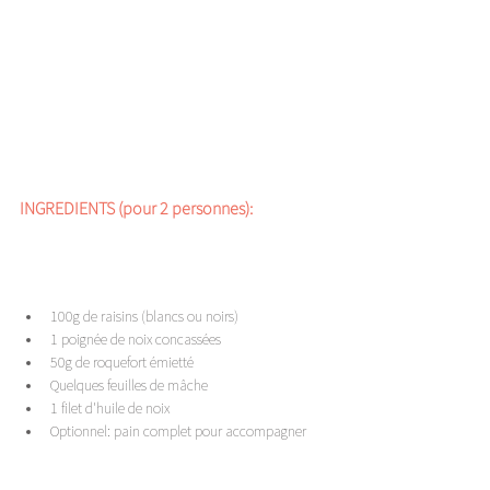
INGREDIENTS (pour 2 personnes): 
100g de raisins (blancs ou noirs)
1 poignée de noix concassées
50g de roquefort émietté 
Quelques feuilles de mâche 
1 filet d'huile de noix 
Optionnel: pain complet pour accompagner 