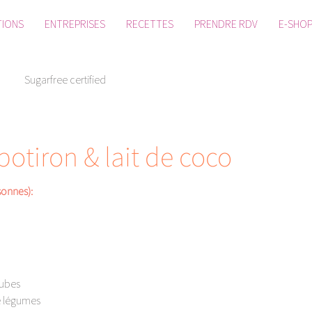
TIONS
ENTREPRISES
RECETTES
PRENDRE RDV
E-SHO
Sugarfree certified
otiron & lait de coco
onnes): 
cubes
e légumes 