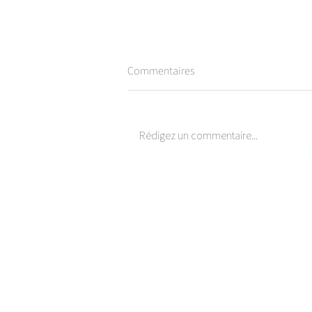
Commentaires
Rédigez un commentaire...
Salade de kaki & grenade
My
OKINAWA