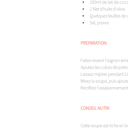
100ml de lait de coc
1 filet d'huile d'olive 
Quelques feuilles de 
Sel, poivre 
PREPARATION: 
Faites revenir l'oignon émin
Ajoutez les cubes de potiro
Laissez mijoter pendant 2à 
Mixez la soupe, puis ajoute
Rectifiez l'assaisonnement
CONSEIL NUTRI: 
Cette soupe est riche en b