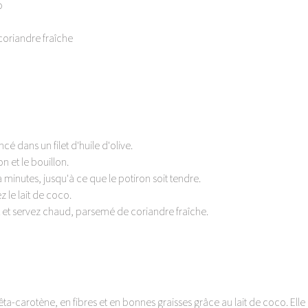
o 
coriandre fraîche 
cé dans un filet d'huile d'olive. 
n et le bouillon. 
minutes, jusqu'à ce que le potiron soit tendre. 
z le lait de coco. 
 et servez chaud, parsemé de coriandre fraîche. 
êta-carotène, en fibres et en bonnes graisses grâce au lait de coco. El